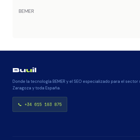
BEMER
Bu
u
il
Donde la tecnología BEMER y el SEO especializado para el sector
Zaragoza y toda España.
📞 +34 615 103 875