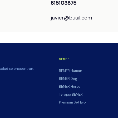
615103875
javier@buuil.com
BEMER
 salud se encuentran.
BEMER Human
BEMER Dog
BEMER Horse
Terapia BEMER
Premium Set Evo