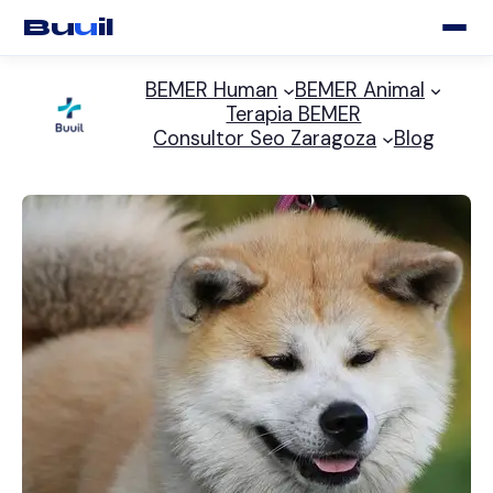
Bu
u
il
Saltar
BEMER Human
BEMER Animal
al
Terapia BEMER
contenido
Consultor Seo Zaragoza
Blog