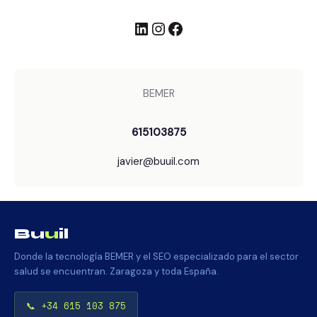
LinkedIn
Instagram
Facebook
BEMER
615103875
javier@buuil.com
Bu
u
il
Donde la tecnología BEMER y el SEO especializado para el sector
salud se encuentran. Zaragoza y toda España.
📞 +34 615 103 875