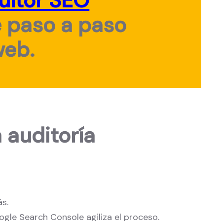
ultor SEO
e paso a paso
web.
 auditoría
s.
le Search Console agiliza el proceso.