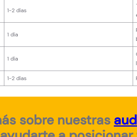
1-2 días
1 día
1 día
1-2 días
ás sobre nuestras
aud
ayudarte a
posicionar