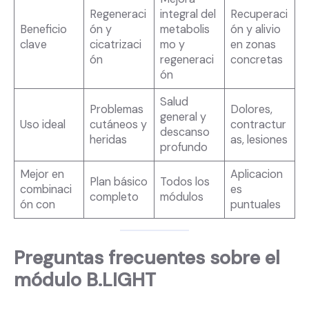
Regeneraci
integral del
Recuperaci
Beneficio
ón y
metabolis
ón y alivio
clave
cicatrizaci
mo y
en zonas
ón
regeneraci
concretas
ón
Salud
Problemas
Dolores,
general y
Uso ideal
cutáneos y
contractur
descanso
heridas
as, lesiones
profundo
Mejor en
Aplicacion
Plan básico
Todos los
combinaci
es
completo
módulos
ón con
puntuales
Preguntas frecuentes sobre el
módulo B.LIGHT