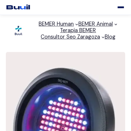
Bu
u
il
Saltar
BEMER Human
BEMER Animal
al
Terapia BEMER
contenido
Consultor Seo Zaragoza
Blog