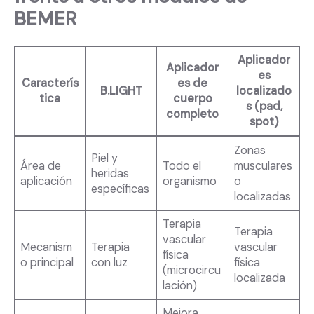
BEMER
Aplicador
Aplicador
es
Caracterís
es de
B.LIGHT
localizado
tica
cuerpo
s (pad,
completo
spot)
Zonas
Piel y
Área de
Todo el
musculares
heridas
aplicación
organismo
o
específicas
localizadas
Terapia
Terapia
vascular
Mecanism
Terapia
vascular
física
o principal
con luz
física
(microcircu
localizada
lación)
Mejora