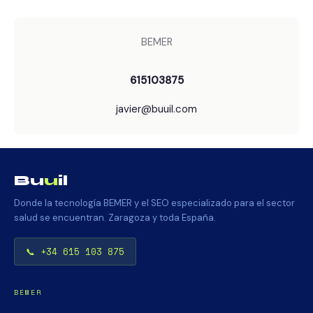
BEMER
615103875
javier@buuil.com
Bu
u
il
Donde la tecnología BEMER y el SEO especializado para el sector
salud se encuentran. Zaragoza y toda España.
📞 +34 615 103 875
BEMER