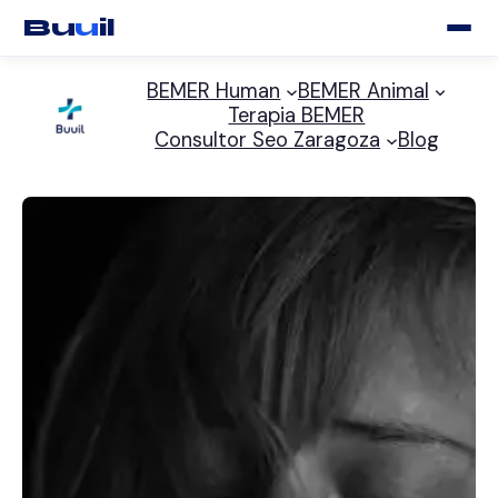
Bu
u
il
Saltar
BEMER Human
BEMER Animal
al
Terapia BEMER
contenido
Consultor Seo Zaragoza
Blog