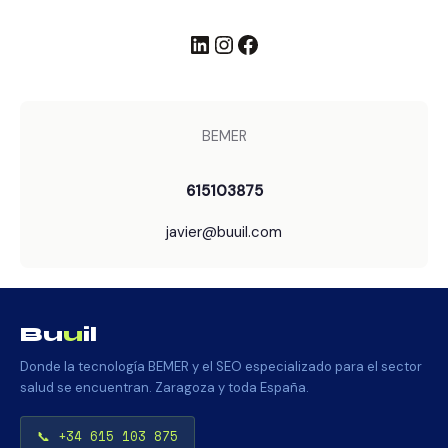
LinkedIn
Instagram
Facebook
BEMER
615103875
javier@buuil.com
Bu
u
il
Donde la tecnología BEMER y el SEO especializado para el sector
salud se encuentran. Zaragoza y toda España.
📞 +34 615 103 875