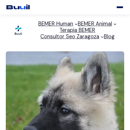
Bu
u
il
Saltar
BEMER Human
BEMER Animal
al
Terapia BEMER
contenido
Consultor Seo Zaragoza
Blog