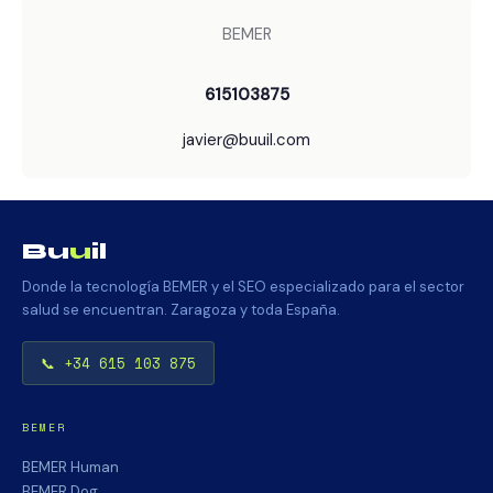
BEMER
615103875
javier@buuil.com
Bu
u
il
Donde la tecnología BEMER y el SEO especializado para el sector
salud se encuentran. Zaragoza y toda España.
📞 +34 615 103 875
BEMER
BEMER Human
BEMER Dog