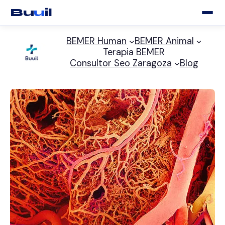
Bu
u
il
Saltar
BEMER Human
BEMER Animal
al
Terapia BEMER
contenido
Consultor Seo Zaragoza
Blog