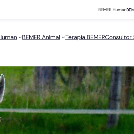
BEMER Human
BEM
Human
BEMER Animal
Terapia BEMER
Consultor