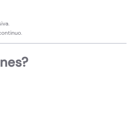
iva.
continuo.
ones?