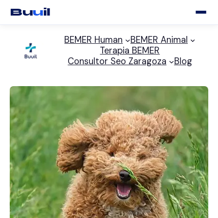
Bu
u
il
Saltar
BEMER Human
BEMER Animal
al
Terapia BEMER
contenido
Consultor Seo Zaragoza
Blog