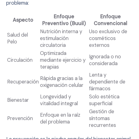
problema:
Enfoque
Enfoque
Aspecto
Preventivo (Buuil)
Convencional
Nutrición interna y
Uso exclusivo de
Salud del
estimulación
cosméticos
Pelo
circulatoria
externos
Optimizada
Ignorada o no
Circulación
mediante ejercicio y
considerada
terapias
Lenta y
Rápida gracias a la
Recuperación
dependiente de
oxigenación celular
fármacos
Longevidad y
Solo estética
Bienestar
vitalidad integral
superficial
Gestión de
Enfoque en la raíz
Prevención
síntomas
del problema
recurrentes