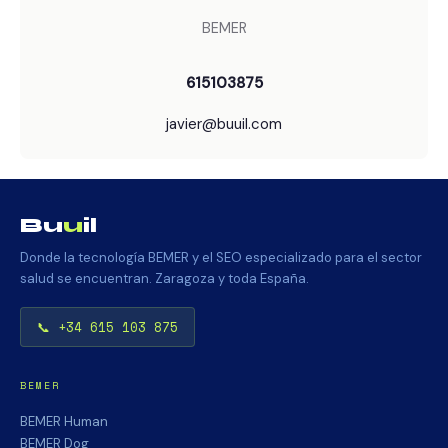
BEMER
615103875
javier@buuil.com
Bu
u
il
Donde la tecnología BEMER y el SEO especializado para el sector
salud se encuentran. Zaragoza y toda España.
📞 +34 615 103 875
BEMER
BEMER Human
BEMER Dog