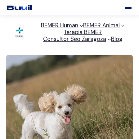
Bu
u
il
Saltar
BEMER Human
BEMER Animal
al
Terapia BEMER
contenido
Consultor Seo Zaragoza
Blog