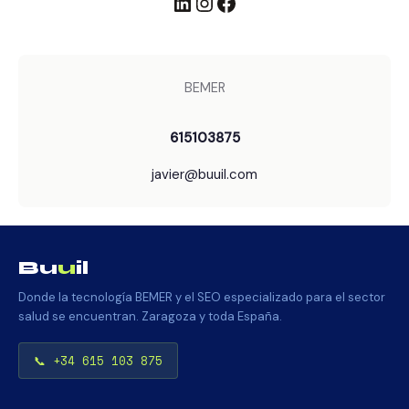
LinkedIn
Instagram
Facebook
BEMER
615103875
javier@buuil.com
Bu
u
il
Donde la tecnología BEMER y el SEO especializado para el sector
salud se encuentran. Zaragoza y toda España.
📞 +34 615 103 875