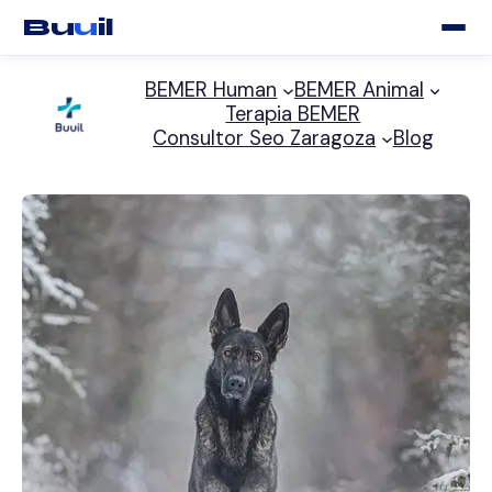
Bu
u
il
Saltar
BEMER Human
BEMER Animal
al
Terapia BEMER
contenido
Consultor Seo Zaragoza
Blog