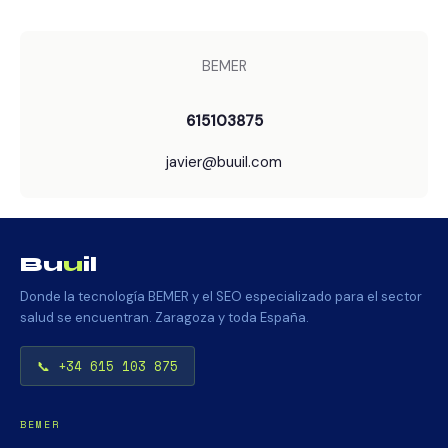
BEMER
615103875
javier@buuil.com
Bu
u
il
Donde la tecnología BEMER y el SEO especializado para el sector
salud se encuentran. Zaragoza y toda España.
📞 +34 615 103 875
BEMER