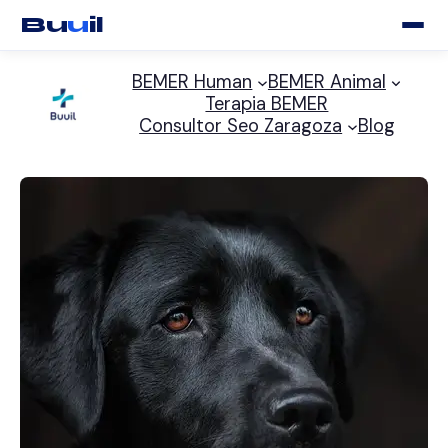
Bu
u
il
Saltar
BEMER Human
BEMER Animal
al
Terapia BEMER
contenido
Consultor Seo Zaragoza
Blog