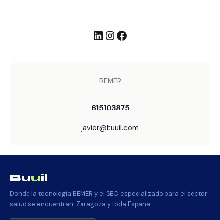
LinkedIn
Instagram
Facebook
BEMER
615103875
javier@buuil.com
Bu
u
il
Donde la tecnología BEMER y el SEO especializado para el sector
salud se encuentran. Zaragoza y toda España.