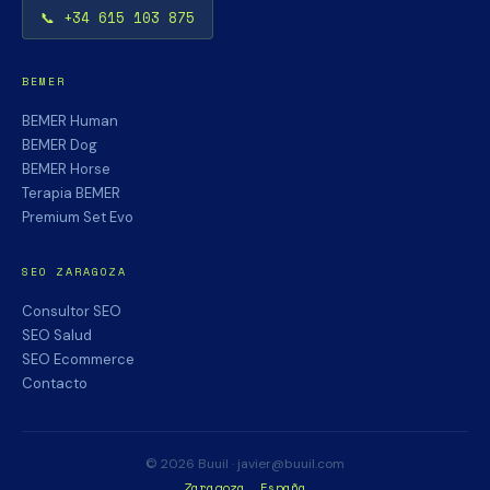
📞 +34 615 103 875
BEMER
BEMER Human
BEMER Dog
BEMER Horse
Terapia BEMER
Premium Set Evo
SEO ZARAGOZA
Consultor SEO
SEO Salud
SEO Ecommerce
Contacto
© 2026 Buuil · javier@buuil.com
Zaragoza, España