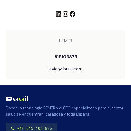
LinkedIn
Instagram
Facebook
BEMER
615103875
javier@buuil.com
Bu
u
il
Donde la tecnología BEMER y el SEO especializado para el sector
salud se encuentran. Zaragoza y toda España.
📞 +34 615 103 875