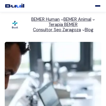
Bu
u
il
Saltar
BEMER Human
BEMER Animal
al
Terapia BEMER
contenido
Consultor Seo Zaragoza
Blog