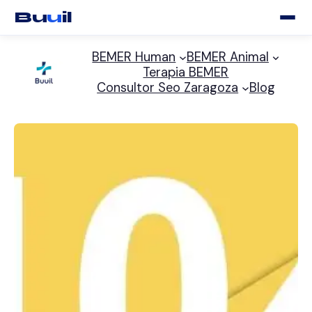
Bu
u
il
Saltar
BEMER Human
BEMER Animal
al
Terapia BEMER
contenido
Consultor Seo Zaragoza
Blog