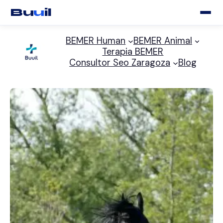
Bu
u
il
Saltar
BEMER Human
BEMER Animal
al
Terapia BEMER
contenido
Consultor Seo Zaragoza
Blog